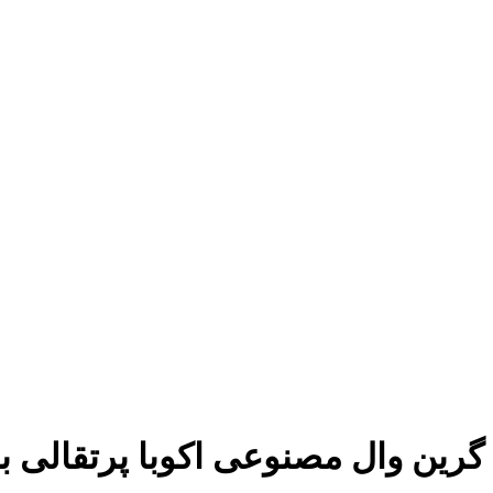
گرین وال مصنوعی اکوبا پرتقالی با ابعاد50*50سا