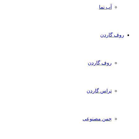
آب نما
روف گاردن
روف گاردن
تراس گاردن
چمن مصنوعی