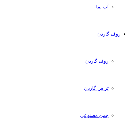
آب نما
روف گاردن
روف گاردن
تراس گاردن
چمن مصنوعی